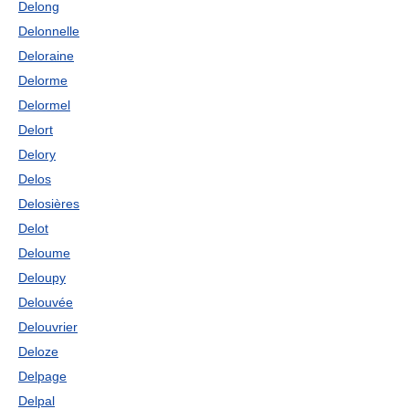
Delong
Delonnelle
Deloraine
Delorme
Delormel
Delort
Delory
Delos
Delosières
Delot
Deloume
Deloupy
Delouvée
Delouvrier
Deloze
Delpage
Delpal