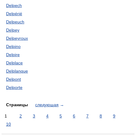
Delpech
Delpérié
Delpeuch
Delpey
Delpeyroux
Delpino
Delpire
Delplace
Delplanque
Delpont
Delporte
Страницы
следующая
→
1
2
3
4
5
6
7
8
9
10